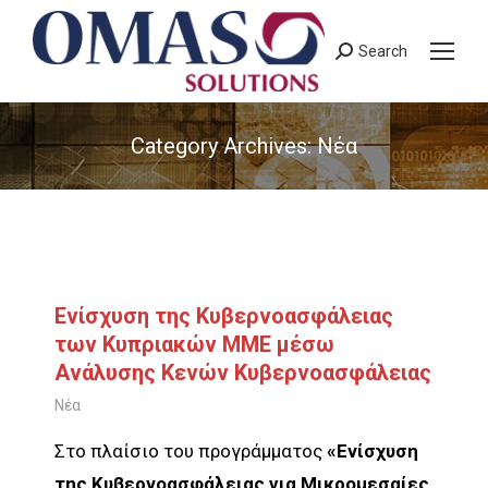
Search
Search:
Category Archives:
Νέα
You are here:
Ενίσχυση της Κυβερνοασφάλειας
των Κυπριακών ΜΜΕ μέσω
Ανάλυσης Κενών Κυβερνοασφάλειας
Νέα
Στο πλαίσιο του προγράμματος
«Ενίσχυση
της Κυβερνοασφάλειας για Μικρομεσαίες