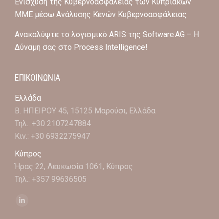
Ενίσχυση της Κυβερνοασφάλειας των Κυπριακών
ΜΜΕ μέσω Ανάλυσης Κενών Κυβερνοασφάλειας
Ανακαλύψτε το λογισμικό ARIS της Software AG – Η
Δύναμη σας στο Process Intelligence!
ΕΠΙΚΟΙΝΩΝΙΑ
Ελλάδα
Β. ΗΠΕΙΡΟΥ 45, 15125 Μαρούσι, Ελλάδα
Τηλ.: +30 2107247884
Κιν.: +30 6932275947
Κύπρος
Ήρας 22, Λευκωσία 1061, Κύπρος
Τηλ.: +357 99636505
Find us on:
Linkedin
page